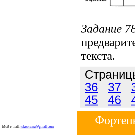
Задание 78
предварит
текста.
Страни
36
37
45
46
Фортепь
Мой e-mail:
tokoorama@gmail.com