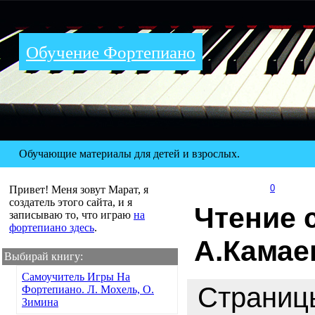
Обучение Фортепиано
Обучающие материалы для детей и взрослых.
0
Привет! Меня зовут Марат, я
создатель этого сайта, и я
Чтение с
записываю то, что играю
на
фортепиано здесь
.
А.Камае
Выбирай книгу:
Самоучитель Игры На
Страни
Фортепиано. Л. Мохель, О.
Зимина