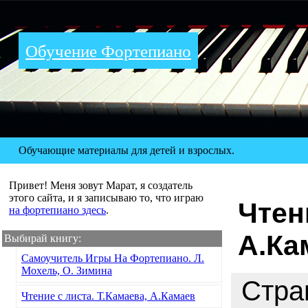
Обучение Фортепиано
Обучающие материалы для детей и взрослых.
Привет! Меня зовут Марат, я создатель
этого сайта, и я записываю то, что играю
Чтен
на фортепиано здесь
.
А.Ка
Выбирай книгу:
Самоучитель Игры На Фортепиано. Л.
Мохель, О. Зимина
Стр
Чтение с листа. Т.Камаева, А.Камаев