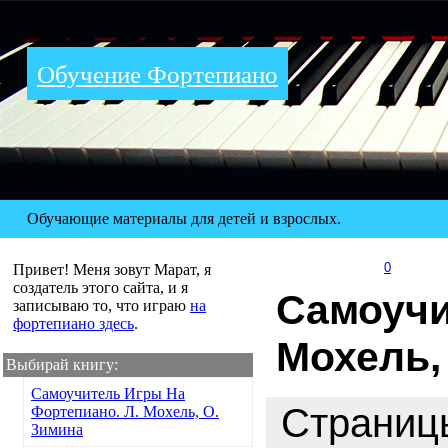
Обучение Фортепиано
Обучающие материалы для детей и взрослых.
0
Привет! Меня зовут Марат, я
создатель этого сайта, и я
Самоучи
записываю то, что играю
на
фортепиано здесь
.
Мохель,
Выбирай книгу:
Самоучитель Игры На
Страни
Фортепиано. Л. Мохель, О.
Зимина