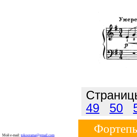
Страни
49
50
Фортепь
Мой e-mail:
tokoorama@gmail.com